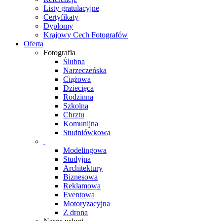
Listy gratulacyjne
Certyfikaty
Dyplomy
Krajowy Cech Fotografów
Oferta
Fotografia
Ślubna
Narzeczeńska
Ciążowa
Dziecięca
Rodzinna
Szkolna
Chrztu
Komunijna
Studniówkowa
Modelingowa
Studyjna
Architektury
Biznesowa
Reklamowa
Eventowa
Motoryzacyjna
Z drona