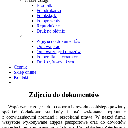
Nasze usługi
E-odbitki
Fotodrukarka
Fotoksiążki
Fotoprezenty
Reprodukcje
Druk na płótnie
Zdjęcia do dokumentów
Oprawa prac
Oprawa zdjęć i obrazów
Fotografia na ceramice
Druk cyfrowy i ksero
Cennik
Sklep online
Kontakt
Zdjęcia do dokumentów
Współczesne zdjęcia do paszportu i dowodu osobistego powinny
spełniać dodatkowe standardy i być wykonane poprawnie
z obowiązującymi normami i przepisami prawa. W naszej firmie
wszystkie wykonywane zdjęcia paszportowe oraz do dowodów
osobistych wykonywane są zgodnie z
Certyfikatem Zgodności
,