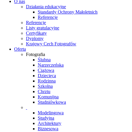
O nas
Działania edukacyjne
Standardy Ochrony Małoletnich
Referencje
Referencje
Listy gratulacyjne
Certyfikaty
Dyplomy
Krajowy Cech Fotografów
Oferta
Fotografia
Ślubna
Narzeczeńska
Ciążowa
Dziecięca
Rodzinna
Szkolna
Chrztu
Komunijna
Studniówkowa
Modelingowa
Studyjna
Architektury
Biznesowa